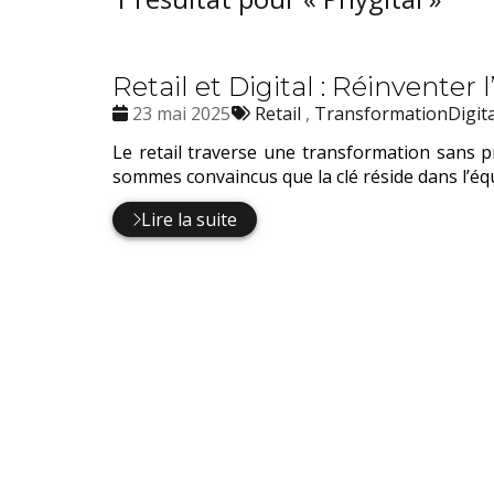
Retail et Digital : Réinventer 
Date
Tags
23 mai 2025
Retail
,
TransformationDigita
:
:
Le retail traverse une transformation sans p
sommes convaincus que la clé réside dans l’éq
Lire la suite