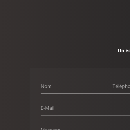
Un é
Nom
Téléph
E-Mail