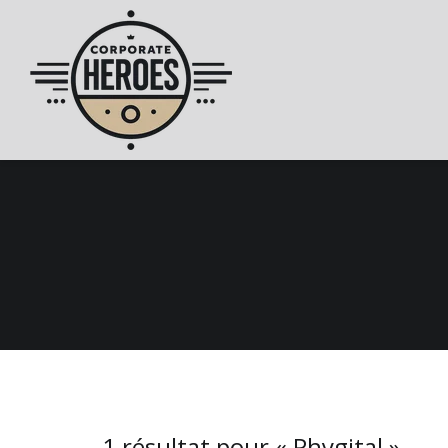
1 résultat pour «
Phygital
»